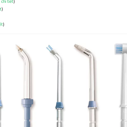
chi tiết
)
t
)
ết
)