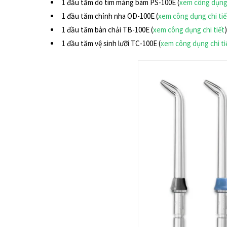
1 đầu tăm dò tìm mảng bám PS-100E (
xem công dụng 
1 đầu tăm chỉnh nha OD-100E (
xem công dụng chi tiế
1 đầu tăm bàn chải TB-100E (
xem công dụng chi tiết
)
1 đầu tăm vệ sinh lưỡi TC-100E (
xem công dụng chi ti